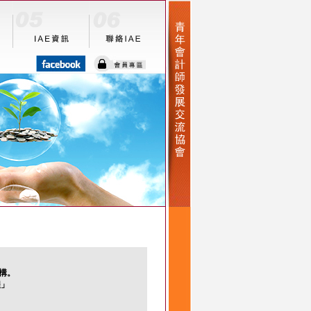
機構。
程」